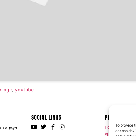
nlage
,
youtube
SOCIAL LINKS
PRESS MEDIA
To provide t
Pond5 Photo & 
ld dagegen
access devic
Shutterstock Ph