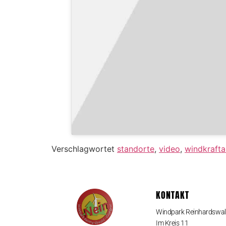
Verschlagwortet
standorte
,
video
,
windkrafta
KONTAKT
Windpark Reinhardswa
Im Kreis 11