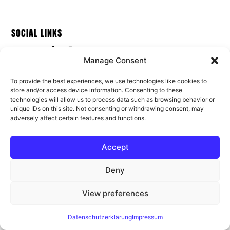
SOCIAL LINKS
Manage Consent
To provide the best experiences, we use technologies like cookies to
PRESS MEDIA
store and/or access device information. Consenting to these
technologies will allow us to process data such as browsing behavior or
Pond5 Photo & Video Media
unique IDs on this site. Not consenting or withdrawing consent, may
Shutterstock Photo Media
adversely affect certain features and functions.
Shutterstock Video Media
Accept
LINKS
Deny
Datenschutzerklärung
Impressum
View preferences
© Windpark Reinhardswald dagegen 2026
Datenschutzerklärung
Impressum