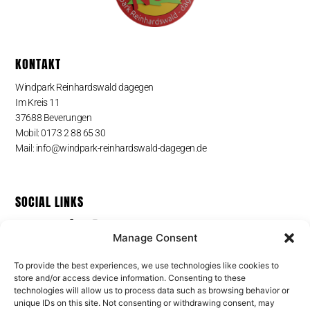
KONTAKT
Windpark Reinhardswald dagegen
Im Kreis 11
37688 Beverungen
Mobil: 0173 2 88 65 30
Mail: info@windpark-reinhardswald-dagegen.de
SOCIAL LINKS
Manage Consent
To provide the best experiences, we use technologies like cookies to
PRESS MEDIA
store and/or access device information. Consenting to these
technologies will allow us to process data such as browsing behavior or
Pond5 Photo & Video Media
unique IDs on this site. Not consenting or withdrawing consent, may