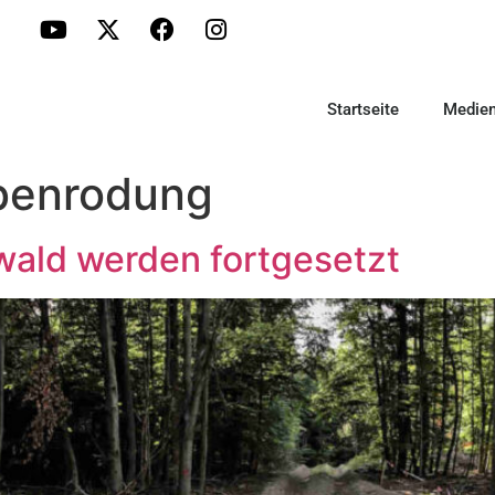
Startseite
Medie
benrodung
wald werden fortgesetzt