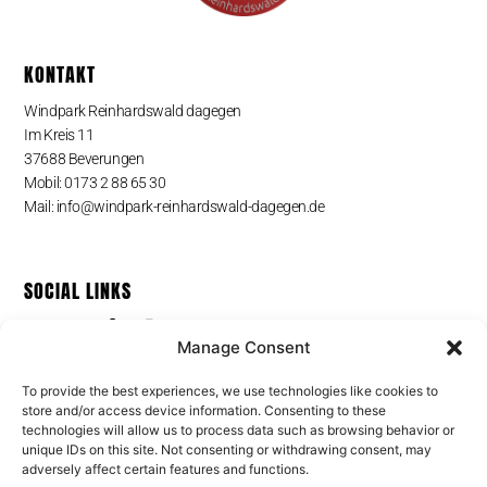
KONTAKT
Windpark Reinhardswald dagegen
Im Kreis 11
37688 Beverungen
Mobil: 0173 2 88 65 30
Mail: info@windpark-reinhardswald-dagegen.de
SOCIAL LINKS
Manage Consent
To provide the best experiences, we use technologies like cookies to
PRESS MEDIA
store and/or access device information. Consenting to these
technologies will allow us to process data such as browsing behavior or
Pond5 Photo & Video Media
unique IDs on this site. Not consenting or withdrawing consent, may
Shutterstock Photo Media
adversely affect certain features and functions.