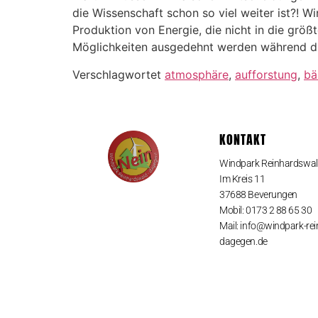
die Wissenschaft schon so viel weiter ist?! W
Produktion von Energie, die nicht in die gr
Möglichkeiten ausgedehnt werden während die
Verschlagwortet
atmosphäre
,
aufforstung
,
b
KONTAKT
Windpark Reinhardswa
Im Kreis 11
37688 Beverungen
Mobil: 0173 2 88 65 30
Mail: info@windpark-re
dagegen.de