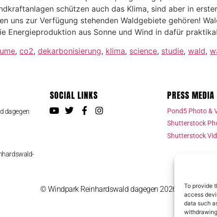
indkraftanlagen schützen auch das Klima, sind aber in erste
ößten uns zur Verfügung stehenden Waldgebiete gehören! Wa
 Energieproduktion aus Sonne und Wind in dafür praktikab
äume
,
co2
,
dekarbonisierung
,
klima
,
science
,
studie
,
wald
,
w
SOCIAL LINKS
PRESS MEDIA
Pond5 Photo & 
ld dagegen
Shutterstock Ph
Shutterstock Vi
inhardswald-
To provide t
© Windpark Reinhardswald dagegen 2026
access devic
data such as
withdrawing